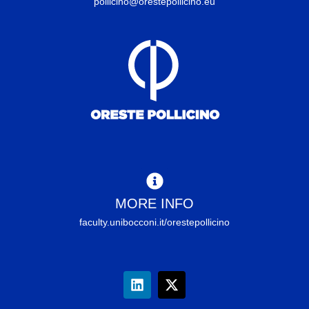
pollicino@orestepollicino.eu
MORE INFO
faculty.unibocconi.it/orestepollicino