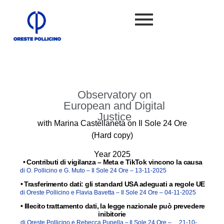
Observatory on
European and Digital
Justice
with Marina Castellaneta on Il Sole 24 Ore
(Hard copy)
Year 2025
•
Contributi di vigilanza – Meta e TikTok vincono la causa
di O. Pollicino e G. Muto –
Il Sole 24 Ore –
13-11-2025
•
Trasferimento dati: gli standard USA adeguati a regole UE
di Oreste Pollicino e Flavia Bavetta –
Il Sole 24 Ore –
04-11-2025
•
Illecito trattamento dati, la legge nazionale può prevedere
inibitorie
di Oreste Pollicino e Rebecca Pupella –
Il Sole 24 Ore –
21-10-