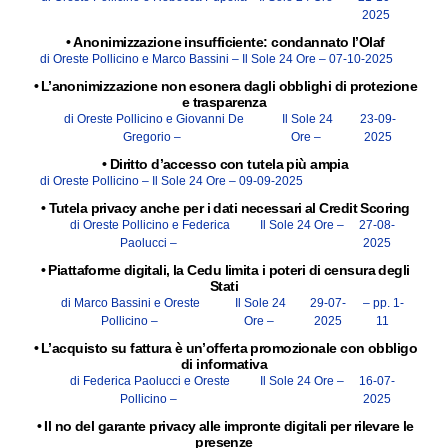
2025
•
Anonimizzazione insufficiente: condannato l’Olaf
di Oreste Pollicino e Marco Bassini –
Il Sole 24 Ore –
07-10-2025
•
L’anonimizzazione non esonera dagli obblighi di protezione
e trasparenza
di Oreste Pollicino e Giovanni De
Il Sole 24
23-09-
Gregorio –
Ore –
2025
•
Diritto d’accesso con tutela più ampia
di Oreste Pollicino –
Il Sole 24 Ore –
09-09-2025
•
Tutela privacy anche per i dati necessari al Credit Scoring
di Oreste Pollicino e Federica
Il Sole 24 Ore –
27-08-
Paolucci –
2025
•
Piattaforme digitali, la Cedu limita i poteri di censura degli
Stati
di Marco Bassini e Oreste
Il Sole 24
29-07-
– pp. 1-
Pollicino –
Ore –
2025
11
•
L’acquisto su fattura è un’offerta promozionale con obbligo
di informativa
di Federica Paolucci e Oreste
Il Sole 24 Ore –
16-07-
Pollicino –
2025
•
Il no del garante privacy alle impronte digitali per rilevare le
presenze