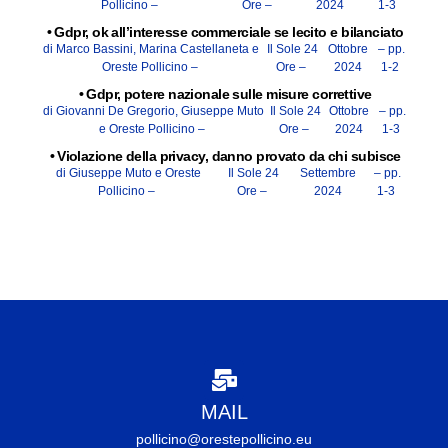
Pollicino –
Ore –
2024
1-3
•
Gdpr, ok all’interesse commerciale se lecito e bilanciato
di Marco Bassini, Marina Castellaneta e
Il Sole 24
Ottobre
– pp.
Oreste Pollicino –
Ore –
2024
1-2
•
Gdpr, potere nazionale sulle misure correttive
di Giovanni De Gregorio, Giuseppe Muto
Il Sole 24
Ottobre
– pp.
e Oreste Pollicino –
Ore –
2024
1-3
•
Violazione della privacy, danno provato da chi subisce
di Giuseppe Muto e Oreste
Il Sole 24
Settembre
– pp.
Pollicino –
Ore –
2024
1-3
MAIL
pollicino@orestepollicino.eu