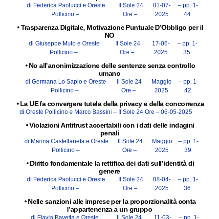
di Federica Paolucci e Oreste
Il Sole 24
01-07-
– pp. 1-
Pollicino –
Ore –
2025
44
•
Trasparenza Digitale, Motivazione Puntuale D’Obbligo per il
NO
di Giuseppe Muto e Oreste
Il Sole 24
17-06-
– pp. 1-
Pollicino –
Ore –
2025
35
•
No all’anonimizzazione delle sentenze senza controllo
umano
di Germana Lo Sapio e Oreste
Il Sole 24
Maggio
– pp. 1-
Pollicino –
Ore –
2025
42
•
La UE fa convergere tutela della privacy e della concorrenza
di Oreste Pollicino e Marco Bassini –
Il Sole 24 Ore –
06-05-2025
•
Violazioni Antitrust accertabili con i dati delle indagini
penali
di Marina Castellaneta e Oreste
Il Sole 24
Maggio
– pp. 1-
Pollicino –
Ore –
2025
39
•
Diritto fondamentale la rettifica dei dati sull’identità di
genere
di Federica Paolucci e Oreste
Il Sole 24
08-04-
– pp. 1-
Pollicino –
Ore –
2025
36
•
Nelle sanzioni alle imprese per la proporzionalità conta
l’appartenenza a un gruppo
di Flavia Bavetta e Oreste
Il Sole 24
11-03-
– pp. 1-