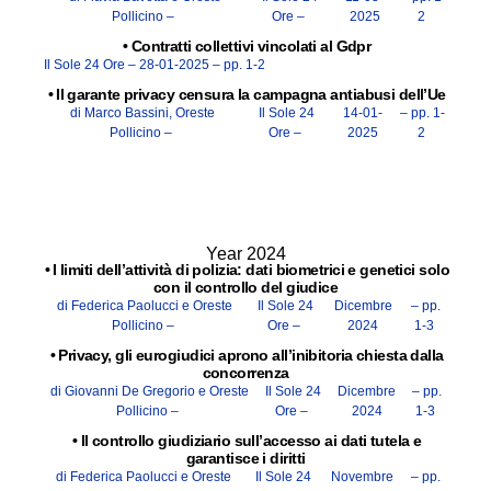
Pollicino –
Ore –
2025
2
•
Contratti collettivi vincolati al Gdpr
Il Sole 24 Ore –
28-01-2025
– pp. 1-2
•
Il garante privacy censura la campagna antiabusi dell’Ue
di Marco Bassini, Oreste
Il Sole 24
14-01-
– pp. 1-
Pollicino –
Ore –
2025
2
Year 2024
•
I limiti dell’attività di polizia: dati biometrici e genetici solo
con il controllo del giudice
di Federica Paolucci e Oreste
Il Sole 24
Dicembre
– pp.
Pollicino –
Ore –
2024
1-3
•
Privacy, gli eurogiudici aprono all’inibitoria chiesta dalla
concorrenza
di Giovanni De Gregorio e Oreste
Il Sole 24
Dicembre
– pp.
Pollicino –
Ore –
2024
1-3
•
Il controllo giudiziario sull’accesso ai dati tutela e
garantisce i diritti
di Federica Paolucci e Oreste
Il Sole 24
Novembre
– pp.