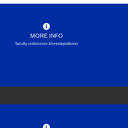
MORE INFO
faculty.unibocconi.it/orestepollicino