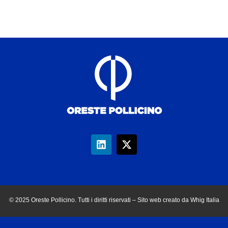
© 2025 Oreste Pollicino. Tutti i diritti riservati – Sito web creato da Whig Italia