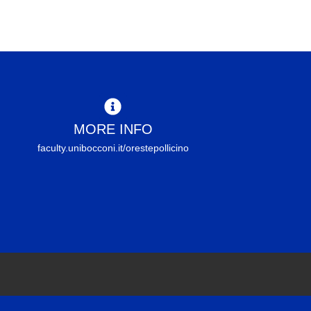
MORE INFO
faculty.unibocconi.it/orestepollicino