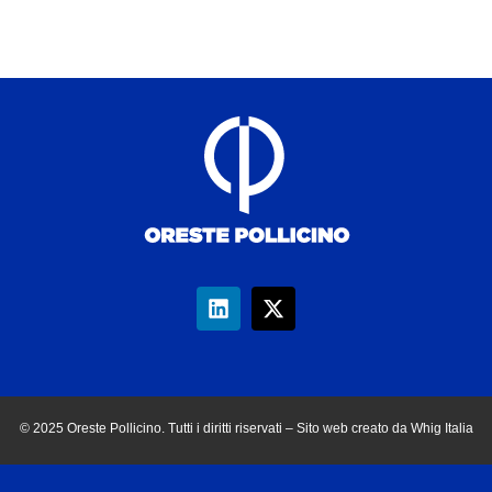
© 2025 Oreste Pollicino. Tutti i diritti riservati – Sito web creato da Whig Italia