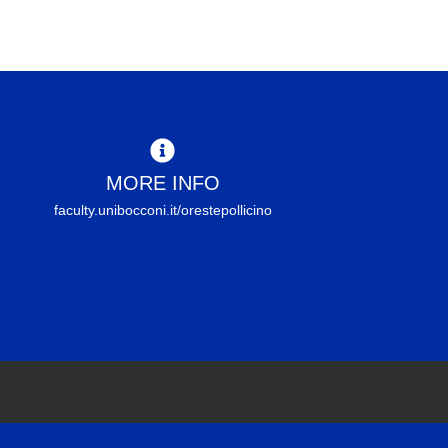
MORE INFO
faculty.unibocconi.it/orestepollicino