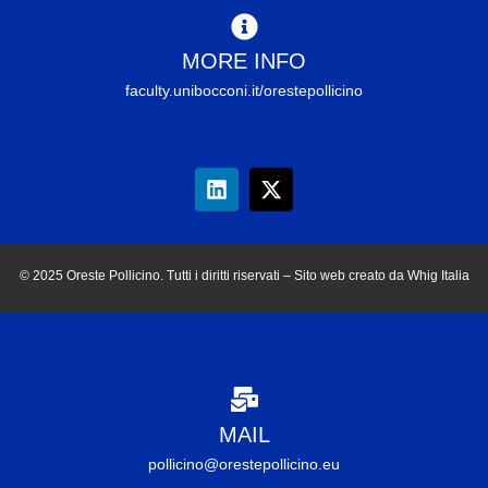
MORE INFO
faculty.unibocconi.it/orestepollicino
© 2025 Oreste Pollicino. Tutti i diritti riservati – Sito web creato da Whig Italia
MAIL
pollicino@orestepollicino.eu