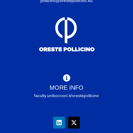
pollicino@orestepollicino.eu
MORE INFO
faculty.unibocconi.it/orestepollicino