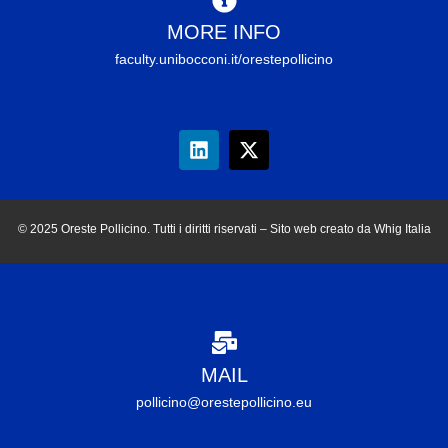
MORE INFO
faculty.unibocconi.it/orestepollicino
© 2025 Oreste Pollicino. Tutti i diritti riservati – Sito web creato da Whig Italia
MAIL
pollicino@orestepollicino.eu