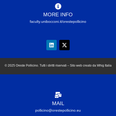
MORE INFO
faculty.unibocconi.it/orestepollicino
© 2025 Oreste Pollicino. Tutti i diritti riservati – Sito web creato da Whig Italia
MAIL
pollicino@orestepollicino.eu