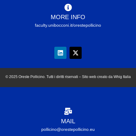
MORE INFO
faculty.unibocconi.it/orestepollicino
© 2025 Oreste Pollicino. Tutti i diritti riservati – Sito web creato da Whig Italia
MAIL
pollicino@orestepollicino.eu