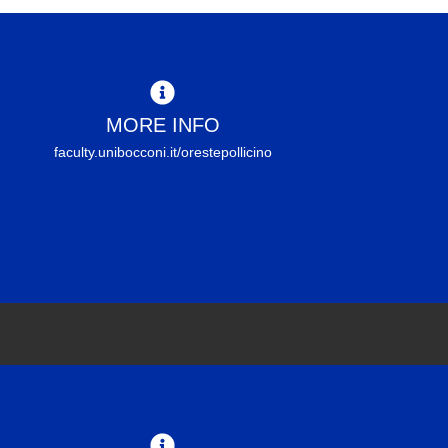
MORE INFO
faculty.unibocconi.it/orestepollicino