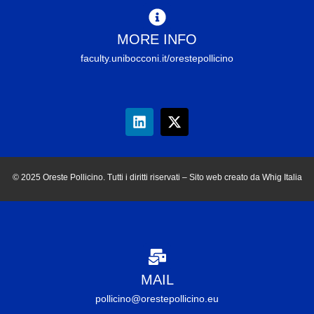
MORE INFO
faculty.unibocconi.it/orestepollicino
© 2025 Oreste Pollicino. Tutti i diritti riservati – Sito web creato da Whig Italia
MAIL
pollicino@orestepollicino.eu