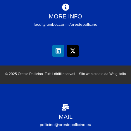
MORE INFO
faculty.unibocconi.it/orestepollicino
© 2025 Oreste Pollicino. Tutti i diritti riservati – Sito web creato da Whig Italia
MAIL
pollicino@orestepollicino.eu