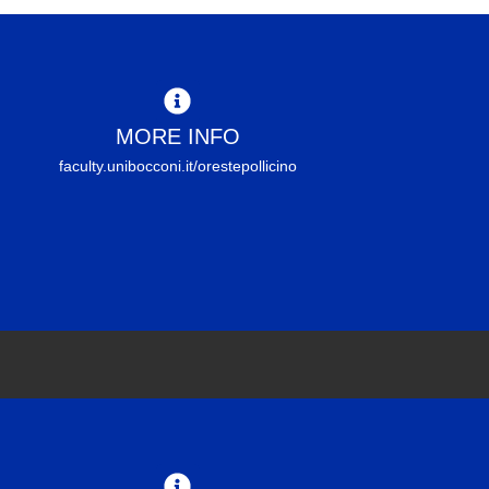
MORE INFO
faculty.unibocconi.it/orestepollicino