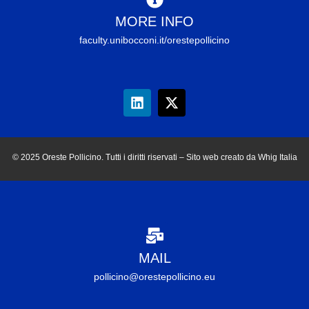
MORE INFO
faculty.unibocconi.it/orestepollicino
© 2025 Oreste Pollicino. Tutti i diritti riservati – Sito web creato da Whig Italia
MAIL
pollicino@orestepollicino.eu