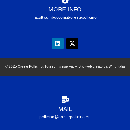
MORE INFO
faculty.unibocconi.it/orestepollicino
© 2025 Oreste Pollicino. Tutti i diritti riservati – Sito web creato da Whig Italia
MAIL
pollicino@orestepollicino.eu