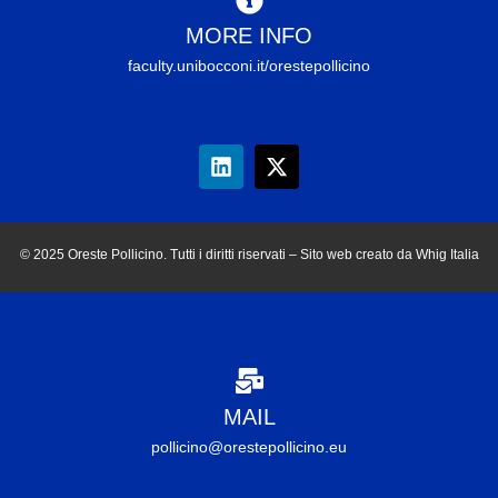
MORE INFO
faculty.unibocconi.it/orestepollicino
© 2025 Oreste Pollicino. Tutti i diritti riservati – Sito web creato da Whig Italia
MAIL
pollicino@orestepollicino.eu