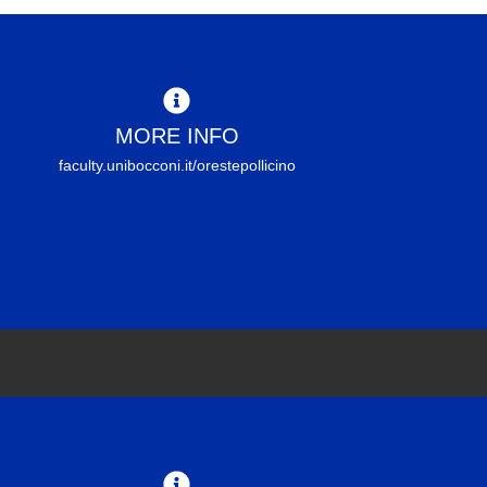
MORE INFO
faculty.unibocconi.it/orestepollicino