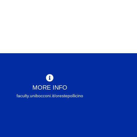
MORE INFO
faculty.unibocconi.it/orestepollicino