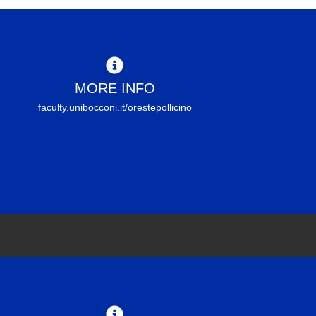
MORE INFO
faculty.unibocconi.it/orestepollicino