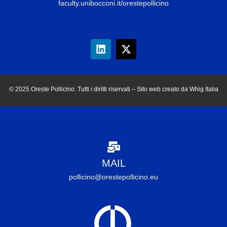
faculty.unibocconi.it/orestepollicino
© 2025 Oreste Pollicino. Tutti i diritti riservati – Sito web creato da Whig Italia
MAIL
pollicino@orestepollicino.eu