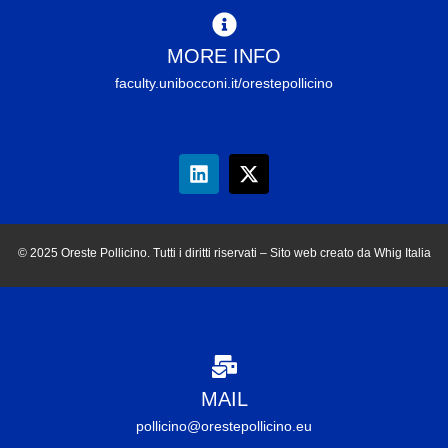
MORE INFO
faculty.unibocconi.it/orestepollicino
© 2025 Oreste Pollicino. Tutti i diritti riservati – Sito web creato da Whig Italia
MAIL
pollicino@orestepollicino.eu