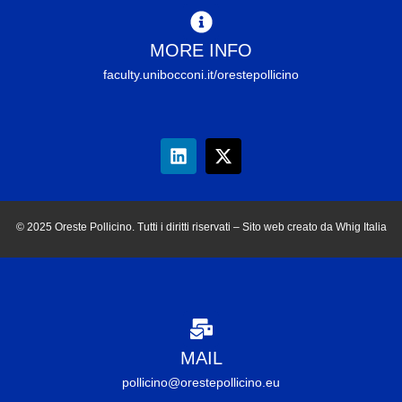
MORE INFO
faculty.unibocconi.it/orestepollicino
© 2025 Oreste Pollicino. Tutti i diritti riservati – Sito web creato da Whig Italia
MAIL
pollicino@orestepollicino.eu