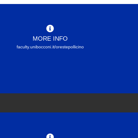
MORE INFO
faculty.unibocconi.it/orestepollicino