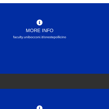
MORE INFO
faculty.unibocconi.it/orestepollicino