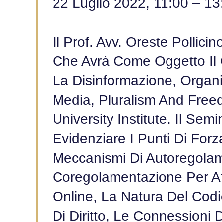
22 Luglio 2022, 11:00 – 13
Il Prof. Avv. Oreste Pollici
Che Avrà Come Oggetto Il 
La Disinformazione, Organi
Media, Pluralism And Fre
University Institute. Il Semi
Evidenziare I Punti Di For
Meccanismi Di Autoregola
Coregolamentazione Per Af
Online, La Natura Del Cod
Di Diritto, Le Connessioni