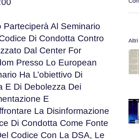
:00
Cond
no Parteciperà Al Seminario
Codice Di Condotta Contro
Altri
zzato Dal Center For
edom Presso Lo European
nario Ha L’obiettivo Di
za E Di Debolezza Dei
mentazione E
frontare La Disinformazione
ice Di Condotta Come Fonte
 Del Codice Con La DSA, Le