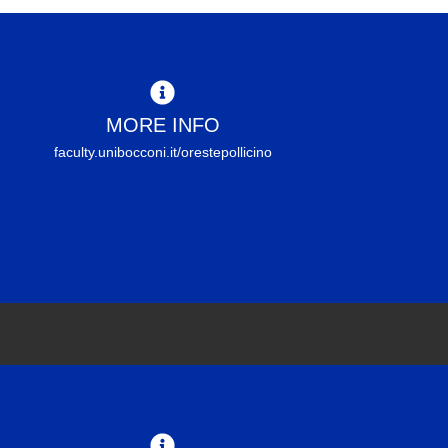
MORE INFO
faculty.unibocconi.it/orestepollicino