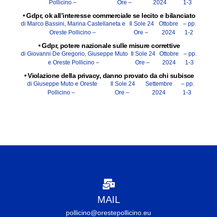
Pollicino –
Ore –
2024
1-3
•
Gdpr, ok all’interesse commerciale se lecito e bilanciato
di Marco Bassini, Marina Castellaneta e
Il Sole 24
Ottobre
– pp.
Oreste Pollicino –
Ore –
2024
1-2
•
Gdpr, potere nazionale sulle misure correttive
di Giovanni De Gregorio, Giuseppe Muto
Il Sole 24
Ottobre
– pp.
e Oreste Pollicino –
Ore –
2024
1-3
•
Violazione della privacy, danno provato da chi subisce
di Giuseppe Muto e Oreste
Il Sole 24
Settembre
– pp.
Pollicino –
Ore –
2024
1-3
MAIL
pollicino@orestepollicino.eu