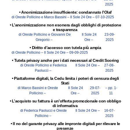
2025
•
Anonimizzazione insufficiente: condannato l’Olaf
di Oreste Pollicino e Marco Bassini –
Il Sole 24 Ore –
07-10-2025
•
L’anonimizzazione non esonera dagli obblighi di protezione
e trasparenza
di Oreste Pollicino e Giovanni De
Il Sole 24
23-09-
Gregorio –
Ore –
2025
•
Diritto d’accesso con tutela più ampia
di Oreste Pollicino –
Il Sole 24 Ore –
09-09-2025
•
Tutela privacy anche per i dati necessari al Credit Scoring
di Oreste Pollicino e Federica
Il Sole 24 Ore –
27-08-
Paolucci –
2025
•
Piattaforme digitali, la Cedu limita i poteri di censura degli
Stati
di Marco Bassini e Oreste
Il Sole 24
29-07-
– pp. 1-
Pollicino –
Ore –
2025
11
•
L’acquisto su fattura è un’offerta promozionale con obbligo
di informativa
di Federica Paolucci e Oreste
Il Sole 24 Ore –
16-07-
Pollicino –
2025
•
Il no del garante privacy alle impronte digitali per rilevare le
presenze