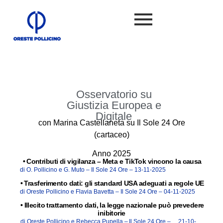
Osservatorio su
Giustizia Europea e
Digitale
con Marina Castellaneta su Il Sole 24 Ore
(cartaceo)
Anno 2025
•
Contributi di vigilanza – Meta e TikTok vincono la causa
di O. Pollicino e G. Muto –
Il Sole 24 Ore –
13-11-2025
•
Trasferimento dati: gli standard USA adeguati a regole UE
di Oreste Pollicino e Flavia Bavetta –
Il Sole 24 Ore –
04-11-2025
•
Illecito trattamento dati, la legge nazionale può prevedere
inibitorie
di Oreste Pollicino e Rebecca Pupella –
Il Sole 24 Ore –
21-10-