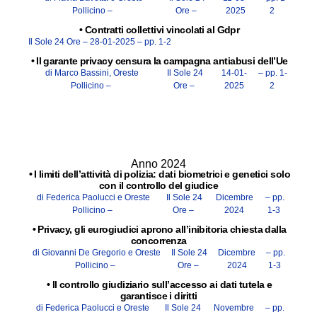
Pollicino –
Ore –
2025
2
•
Contratti collettivi vincolati al Gdpr
Il Sole 24 Ore –
28-01-2025
– pp. 1-2
•
Il garante privacy censura la campagna antiabusi dell’Ue
di Marco Bassini, Oreste
Il Sole 24
14-01-
– pp. 1-
Pollicino –
Ore –
2025
2
Anno 2024
•
I limiti dell’attività di polizia: dati biometrici e genetici solo
con il controllo del giudice
di Federica Paolucci e Oreste
Il Sole 24
Dicembre
– pp.
Pollicino –
Ore –
2024
1-3
•
Privacy, gli eurogiudici aprono all’inibitoria chiesta dalla
concorrenza
di Giovanni De Gregorio e Oreste
Il Sole 24
Dicembre
– pp.
Pollicino –
Ore –
2024
1-3
•
Il controllo giudiziario sull’accesso ai dati tutela e
garantisce i diritti
di Federica Paolucci e Oreste
Il Sole 24
Novembre
– pp.