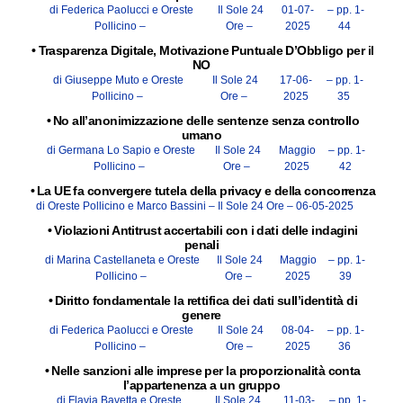
di Federica Paolucci e Oreste
Il Sole 24
01-07-
– pp. 1-
Pollicino –
Ore –
2025
44
•
Trasparenza Digitale, Motivazione Puntuale D’Obbligo per il
NO
di Giuseppe Muto e Oreste
Il Sole 24
17-06-
– pp. 1-
Pollicino –
Ore –
2025
35
•
No all’anonimizzazione delle sentenze senza controllo
umano
di Germana Lo Sapio e Oreste
Il Sole 24
Maggio
– pp. 1-
Pollicino –
Ore –
2025
42
•
La UE fa convergere tutela della privacy e della concorrenza
di Oreste Pollicino e Marco Bassini –
Il Sole 24 Ore –
06-05-2025
•
Violazioni Antitrust accertabili con i dati delle indagini
penali
di Marina Castellaneta e Oreste
Il Sole 24
Maggio
– pp. 1-
Pollicino –
Ore –
2025
39
•
Diritto fondamentale la rettifica dei dati sull’identità di
genere
di Federica Paolucci e Oreste
Il Sole 24
08-04-
– pp. 1-
Pollicino –
Ore –
2025
36
•
Nelle sanzioni alle imprese per la proporzionalità conta
l’appartenenza a un gruppo
di Flavia Bavetta e Oreste
Il Sole 24
11-03-
– pp. 1-