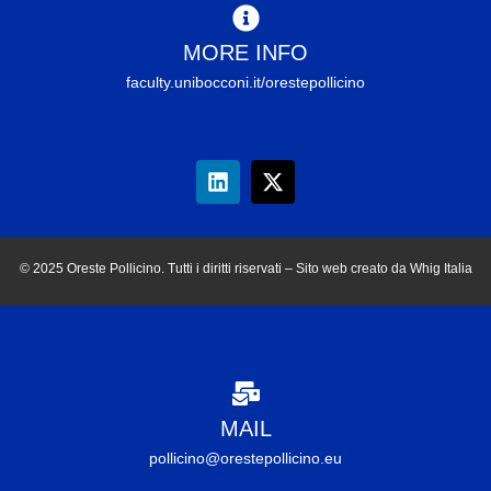
MORE INFO
faculty.unibocconi.it/orestepollicino
© 2025 Oreste Pollicino. Tutti i diritti riservati – Sito web creato da Whig Italia
MAIL
pollicino@orestepollicino.eu