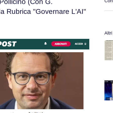
 Pollicino (con G.
Cond
la Rubrica "Governare L'AI"
Altri