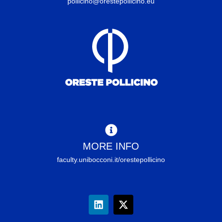
pollicino@orestepollicino.eu
MORE INFO
faculty.unibocconi.it/orestepollicino