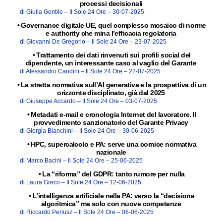
processi decisionali
di Giulia Gentile –
Il Sole 24 Ore –
30-07-2025
•
Governance digitale UE, quel complesso mosaico di norme
e authority che mina l’efficacia regolatoria
di Giovanni De Gregorio –
Il Sole 24 Ore –
23-07-2025
•
Trattamento dei dati rinvenuti sui profili social del
dipendente, un interessante caso al vaglio del Garante
di Alessandro Candini –
Il Sole 24 Ore –
22-07-2025
•
La stretta normativa sull’AI generativa e la prospettiva di un
orizzonte disciplinato, già dal 2025
di Giuseppe Accardo –
Il Sole 24 Ore –
03-07-2025
•
Metadati e-mail e cronologia Internet del lavoratore. Il
provvedimento sanzionatorio del Garante Privacy
di Giorgia Bianchini –
Il Sole 24 Ore –
30-06-2025
•
HPC, supercalcolo e PA: serve una cornice normativa
nazionale
di Marco Bacini –
Il Sole 24 Ore –
25-06-2025
•
La “riforma” del GDPR: tanto rumore per nulla
di Laura Greco –
Il Sole 24 Ore –
12-06-2025
•
L’intelligenza artificiale nella PA: verso la “decisione
algoritmica” ma solo con nuove competenze
di Riccardo Perlusz –
Il Sole 24 Ore –
06-06-2025