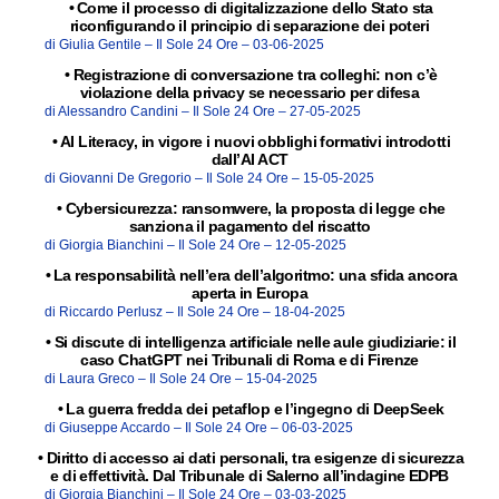
•
Come il processo di digitalizzazione dello Stato sta
riconfigurando il principio di separazione dei poteri
di Giulia Gentile –
Il Sole 24 Ore –
03-06-2025
•
Registrazione di conversazione tra colleghi: non c’è
violazione della privacy se necessario per difesa
di Alessandro Candini –
Il Sole 24 Ore –
27-05-2025
•
AI Literacy, in vigore i nuovi obblighi formativi introdotti
dall’AI ACT
di Giovanni De Gregorio –
Il Sole 24 Ore –
15-05-2025
•
Cybersicurezza: ransomwere, la proposta di legge che
sanziona il pagamento del riscatto
di Giorgia Bianchini –
Il Sole 24 Ore –
12-05-2025
•
La responsabilità nell’era dell’algoritmo: una sfida ancora
aperta in Europa
di Riccardo Perlusz –
Il Sole 24 Ore –
18-04-2025
•
Si discute di intelligenza artificiale nelle aule giudiziarie: il
caso ChatGPT nei Tribunali di Roma e di Firenze
di Laura Greco –
Il Sole 24 Ore –
15-04-2025
•
La guerra fredda dei petaflop e l’ingegno di DeepSeek
di Giuseppe Accardo –
Il Sole 24 Ore –
06-03-2025
•
Diritto di accesso ai dati personali, tra esigenze di sicurezza
e di effettività. Dal Tribunale di Salerno all’indagine EDPB
di Giorgia Bianchini –
Il Sole 24 Ore –
03-03-2025