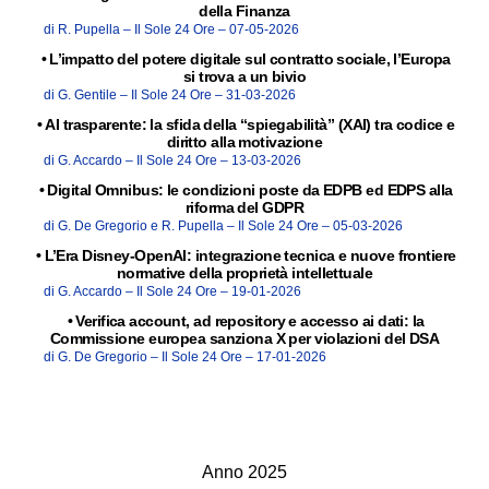
della Finanza
di R. Pupella –
Il Sole 24 Ore –
07-05-2026
•
L’impatto del potere digitale sul contratto sociale, l’Europa
si trova a un bivio
di G. Gentile –
Il Sole 24 Ore –
31-03-2026
•
AI trasparente: la sfida della “spiegabilità” (XAI) tra codice e
diritto alla motivazione
di G. Accardo –
Il Sole 24 Ore –
13-03-2026
•
Digital Omnibus: le condizioni poste da EDPB ed EDPS alla
riforma del GDPR
di G. De Gregorio e R. Pupella –
Il Sole 24 Ore –
05-03-2026
•
L’Era Disney-OpenAI: integrazione tecnica e nuove frontiere
normative della proprietà intellettuale
di G. Accardo –
Il Sole 24 Ore –
19-01-2026
•
Verifica account, ad repository e accesso ai dati: la
Commissione europea sanziona X per violazioni del DSA
di G. De Gregorio –
Il Sole 24 Ore –
17-01-2026
Anno 2025