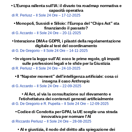
•
L’Europa rallenta sull’IA: il divario tra roadmap normativa e
capacità operativa
di R. Perlusz –
Il Sole 24 Ore –
17-12-2025
•
Monopoli, Sussidi e Silicio: l’Europa del “Chips Act” sta
finanziando il passato?
di G. Accardo –
Il Sole 24 Ore –
20-11-2025
•
Interazione DMA e GDPR, i pilastri della regolamentazione
digitale al test del coordinamento
di G. De Gregorio –
Il Sole 24 Ore –
14-11-2025
•
In vigore la legge sull’AI: ecco le prime regole, gli impatti
sulle professioni legali e le sfide per la Giustizia
di R. Perlusz –
Il Sole 24 Ore –
24-10-2025
•
Il “Napster moment” dell’intelligenza artificiale: cosa ci
insegna il caso Anthropic
di G. Accardo –
Il Sole 24 Ore –
22-09-2025
•
AI Act, al via la consultazione sul rilevamento e
l’etichettatura dei contenuti generati artificialmente
di G. De Gregorio e R. Pupella –
Il Sole 24 Ore –
12-09-2025
•
Codice di Condotta per GPAI, la UE sceglie una strada
innovativa per normare l’AI
di Riccardo Perlusz –
Il Sole 24 Ore –
28-08-2025
•
AI e giustizia, il nodo del diritto alla spiegazione dei