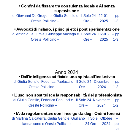
•
Confini da fissare tra consulenza legale e Ai senza
supervisione
di Giovanni De Gregorio, Giulia Gentile e
Il Sole 24
22-01-
– pp.
Oreste Pollicino –
Ore –
2025
1-3
•
Avvocati di milano, i principi etici post sperimentazione
di Antonio La Lumia, Giuseppe Vaciago e
Il Sole 24
02-01-
– pp.
Oreste Pollicino –
Ore –
2025
1-3
Anno 2024
•
Dall’intelligenza artificiale una spinta all’inclusività
di Giulia Gentile, Federica Paolucci e
Il Sole 24
Dicembre
– pp.
Oreste Pollicino –
Ore –
2024
1-3
•
L’uso non sostituisce la responsabilità del professionista
di Giulia Gentile, Federica Paolucci e
Il Sole 24
Novembre
– pp.
Oreste Pollicino –
Ore –
2024
1-2
•
IA da regolamentare con linee guida degli Ordini forensi
di Martina Calcaterra, Giulia Gentile, Giuliano
Il Sole
Ottobre
–
Iannaccone e Oreste Pollicino –
24 Ore –
2024
pp.
1-2