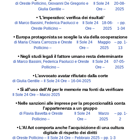
di Oreste Pollicino, Giovanni De Gregorio e
Il Sole 24
20-08-
Giulia Gentile –
Ore –
2025
•
‘L’imperativo: verifica dei risultati‘
di Marco Bassini, Federica Paolucci e
Il Sole 24
18-06-
– pp.
Oreste Pollicino –
Ore –
2025
1-34
•
Europa protagonista se sceglie la via della cooperazione
di Maria Chiara Carrozza e Oreste
Il Sole 24
Maggio
– pp. 1-
Pollicino –
Ore –
2025
13
•
Negli studi legali il fattore umano resta determinante
di Marco Bassini, Federica Paolucci e Oreste
Il Sole 24
07-05-
Pollicino –
Ore –
2025
•
L’avvocato avatar rifiutato dalla corte
di Giulia Gentile –
Il Sole 24 Ore –
16-04-2025
•
Sì all’uso dell’AI per le memorie ma fonti da verificare
Il Sole 24 Ore –
Marzo 2025
•
Nelle sanzioni alle imprese per la proporzionalità conta
l’appartenenza a un gruppo
di Flavia Bavetta e Oreste
Il Sole 24
Marzo
– pp. 1-
Pollicino –
Ore –
2025
2
•
L’AI Act comporta anche l’acquisizione di una cultura
digitale di rispetto dei diritti
di Oreste Pollicino –
Il Sole 24 Ore –
Febbraio 2025
– pp. 1-3