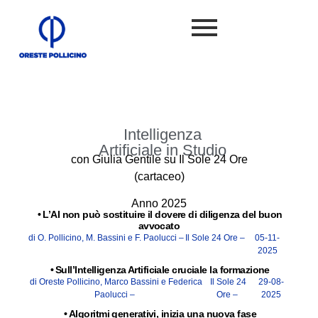
Intelligenza
Artificiale in Studio
con Giulia Gentile su Il Sole 24 Ore
(cartaceo)
Anno 2025
•
L’AI non può sostituire il dovere di diligenza del buon
avvocato
di O. Pollicino, M. Bassini e F. Paolucci –
Il Sole 24 Ore –
05-11-
2025
•
Sull’Intelligenza Artificiale cruciale la formazione
di Oreste Pollicino, Marco Bassini e Federica
Il Sole 24
29-08-
Paolucci –
Ore –
2025
•
Algoritmi generativi, inizia una nuova fase