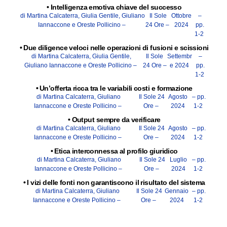
•
Intelligenza emotiva chiave del successo
di Martina Calcaterra, Giulia Gentile, Giuliano
Il Sole
Ottobre
–
Iannaccone e Oreste Pollicino –
24 Ore –
2024
pp.
1-2
•
Due diligence veloci nelle operazioni di fusioni e scissioni
di Martina Calcaterra, Giulia Gentile,
Il Sole
Settembr
–
Giuliano Iannaccone e Oreste Pollicino –
24 Ore –
e 2024
pp.
1-2
•
Un’offerta ricca tra le variabili costi e formazione
di Martina Calcaterra, Giuliano
Il Sole 24
Agosto
– pp.
Iannaccone e Oreste Pollicino –
Ore –
2024
1-2
•
Output sempre da verificare
di Martina Calcaterra, Giuliano
Il Sole 24
Agosto
– pp.
Iannaccone e Oreste Pollicino –
Ore –
2024
1-2
•
Etica interconnessa al profilo giuridico
di Martina Calcaterra, Giuliano
Il Sole 24
Luglio
– pp.
Iannaccone e Oreste Pollicino –
Ore –
2024
1-2
•
I vizi delle fonti non garantiscono il risultato del sistema
di Martina Calcaterra, Giuliano
Il Sole 24
Gennaio
– pp.
Iannaccone e Oreste Pollicino –
Ore –
2024
1-2