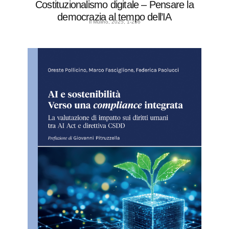
Costituzionalismo digitale – Pensare la
democrazia al tempo dell’IA
Il Mulino, 2025, 1-256