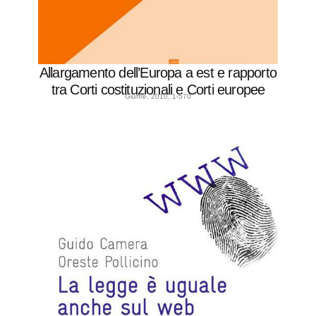
Allargamento dell’Europa a est e rapporto
tra Corti costituzionali e Corti europee
Giuffrè, 2010, 1-570