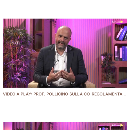
VIDEO AIPLAY: PROF. POLLICINO SULLA CO-REGOLAMENTAZIONE: UNA TERZA VIA PER INTELLIGENZA ARTIFICIALE?