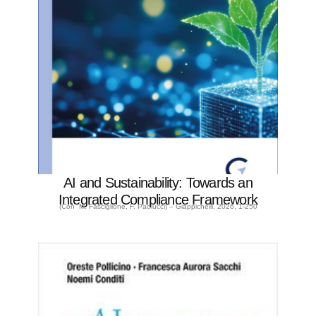
AI and Sustainability: Towards an
Integrated Compliance Framework
(Con M. Fasciglione, F. Paolucci) – Giappichelli, 2026, 1-250