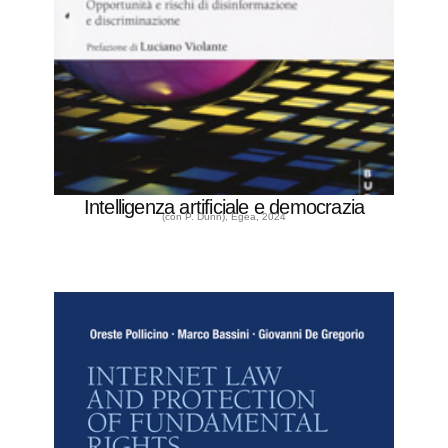
Intelligenza artificiale e democrazia
(con P. Dunn), Egea, 2024