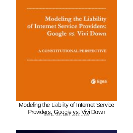
Modeling the Liability of Internet Service
Providers: Google vs. Vivi Down
(con E. Apa), Egea, 2013, 1-180