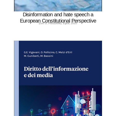
Disinformation and hate speech a
European Constitutional Perspective
(con G. Pitruzzella), Egea, 2020