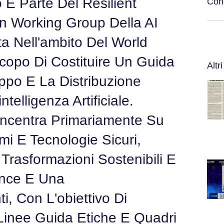
no È Parte Del Resilient
Cond
n Working Group Della AI
a Nell'ambito Del World
opo Di Costituire Un Guida
Altri
ppo E La Distribuzione
telligenza Artificiale.
Concentra Primariamente Su
emi E Tecnologie Sicuri,
Trasformazioni Sostenibili E
ance E Una
i, Con L'obiettivo Di
Linee Guida Etiche E Quadri