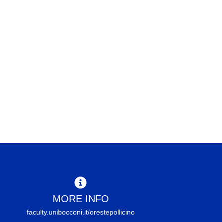
MORE INFO
faculty.unibocconi.it/orestepollicino