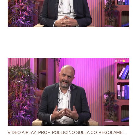
VIDEO AIPLAY: PROF. POLLICINO SULLA CO-REGOLAMENTAZIONE: UNA TERZA VIA PER INTELLIGENZA ARTIFICIALE?