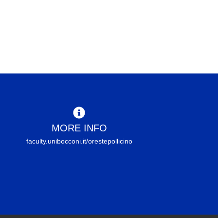
MORE INFO
faculty.unibocconi.it/orestepollicino