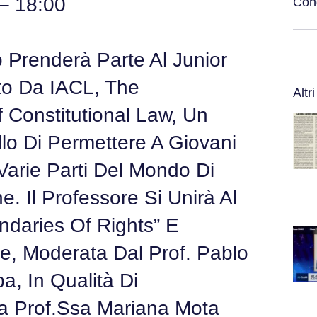
– 18:00
Cond
no Prenderà Parte Al Junior
to Da IACL, The
Altri
f Constitutional Law, Un
lo Di Permettere A Giovani
Varie Parti Del Mondo Di
. Il Professore Si Unirà Al
daries Of Rights” E
ne, Moderata Dal Prof. Pablo
a, In Qualità Di
a Prof.ssa Mariana Mota