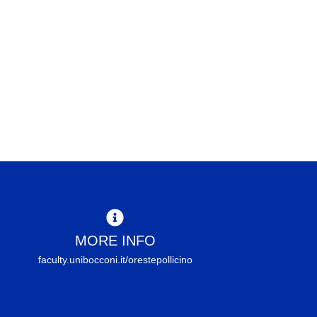
MORE INFO
faculty.unibocconi.it/orestepollicino