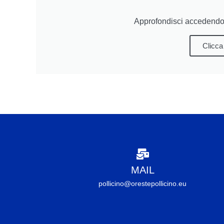
Approfondisci accedendo 
Clicca
MAIL
pollicino@orestepollicino.eu