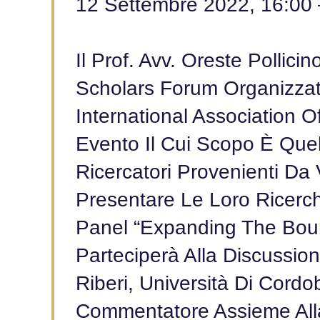
12 Settembre 2022, 16:00 
Il Prof. Avv. Oreste Pollici
Scholars Forum Organizza
International Association O
Evento Il Cui Scopo È Quel
Ricercatori Provenienti Da 
Presentare Le Loro Ricerche
Panel “Expanding The Boun
Parteciperà Alla Discussio
Riberi, Università Di Cordob
Commentatore Assieme All