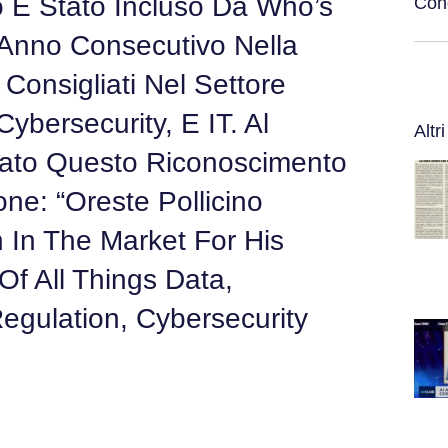
ino È Stato Incluso Da Who’s
Cond
Anno Consecutivo Nella
 Consigliati Nel Settore
Cybersecurity, E IT. Al
Altri
nato Questo Riconoscimento
e: “Oreste Pollicino
 In The Market For His
f All Things Data,
Regulation, Cybersecurity