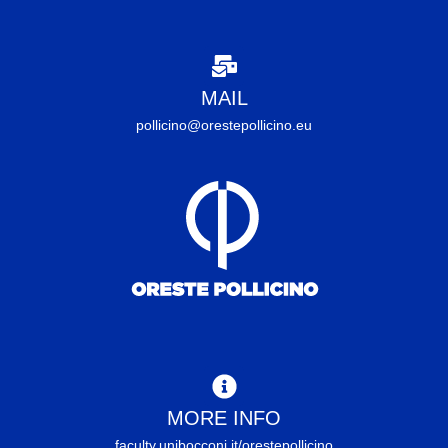
MAIL
pollicino@orestepollicino.eu
MORE INFO
faculty.unibocconi.it/orestepollicino